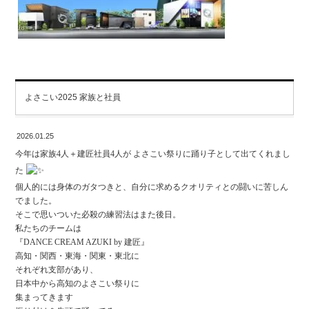
よさこい2025 家族と社員
2026.01.25
今年は家族4人＋建匠社員4人が よさこい祭りに踊り子として出てくれまし
た
個人的には身体のガタつきと、自分に求めるクオリティとの闘いに苦しん
でました。
そこで思いついた必殺の練習法はまた後日。
私たちのチームは
『DANCE CREAM AZUKI by 建匠』
高知・関西・東海・関東・東北に
それぞれ支部があり、
日本中から高知のよさこい祭りに
集まってきます