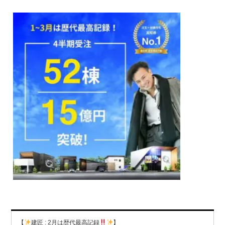
【
建匠 : 2月は歴代最高記録
】