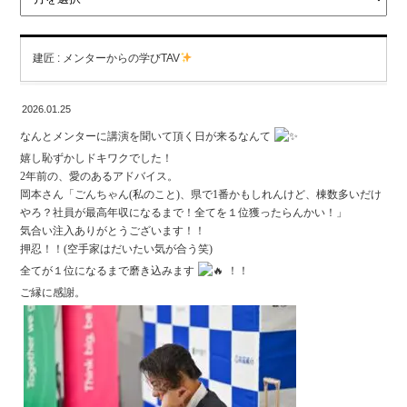
建匠 : メンターからの学びTAV
2026.01.25
なんとメンターに講演を聞いて頂く日が来るなんて
嬉し恥ずかしドキワクでした！
2年前の、愛のあるアドバイス。
岡本さん「ごんちゃん(私のこと)、県で1番かもしれんけど、棟数多いだけ
やろ？社員が最高年収になるまで！全てを１位獲ったらんかい！」
気合い注入ありがとうございます！！
押忍！！(空手家はだいたい気が合う笑)
全てが１位になるまで磨き込みます
！！
ご縁に感謝。