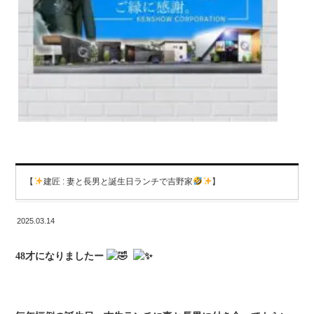
【
建匠 : 妻と長男と誕生日ランチで吉野家
】
2025.03.14
48才になりましたー