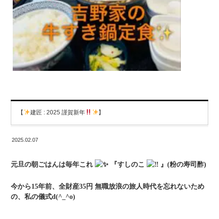
【
建匠 : 2025 謹賀新年
】
2025.02.07
元旦の朝ごはんは毎年これ
『すしのこ
』(粉の寿司酢)
今から15年前、全財産35円 無職放浪の旅人時代を忘れないため
の、私の儀式d(^_^o)