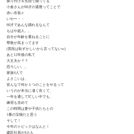
振り付け＆先頭で踊ってる
小倉さんが60才の還暦ってことで
赤い衣装♬
いやー・・
60才であんな踊れるなんて
もはや超人。。
自分が年齢を重ねるごとに
尊敬が高まってます
(普段は恥ずかしいから言ってないw)
あと12年後の私て
大丈夫か？？
恐ろしい。。
家族4人で
よさこいは、
皆んなで何か１つのことをやるって
いうのが本当に凄く良くて、
一年を通して忙しい中でも、
練習も含めて
この時間は妻や子供たちとの
1番の宝物だと思う
そして！
今年のトピックはなんと！
建匠社員が4人も