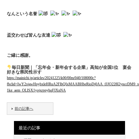
なんという名誉
盃交わせば皆んな友達
ご縁に感謝。
毎日新聞｜「忘年会・新年会する企業」高知が全国1位 宴会
好きな県民性示す
https://mainichi.jp/articles/20241225/k00/00m/040/108000c?
fbclid=IwY2xjawHpybxleHRuA2FlbQIxMAABHbeRioDj0AA_fJJO228I2ynccDM9_xj
1kg_aem_OLISX1yojxrppyhqFIXnNA
前の記事へ
最近の記事