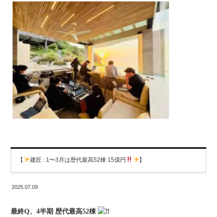
【
建匠 : 1〜3月は歴代最高52棟 15億円
】
2025.07.09
最終Q、4半期 歴代最高52棟