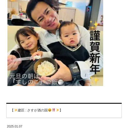
【
建匠 : さすが酒の国
】
2025.01.07