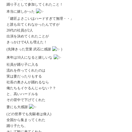
踊り子として参加してくれたこと！
本当に嬉しかった
「建匠よさこいはハードすぎて無理・・」
と誰も出てくれなかったんですが
20代の社員が2人
出演を決めてくれたことが
きっかけで4人も増えた！
(先陣きった営業 武石に感謝
)
来年は10人になると嬉しいな
社員が踊り子に入る
流れを作ってくれたのは
実は妻だったりもする
社長の奥さんが踊れるなら
俺たちもイケるんじゃない？？
と、高いハードルを
その背中で下げてくれた
妻にも大感謝
(どの世界でも先駆者は偉人)
全国から集まってくれた
踊り子たち、
そして観に来てくれた