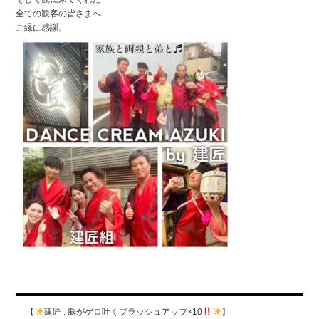
全ての観客の皆さまへ
ご縁に感謝。
【
建匠 : 脳がゲロ吐くブラッシュアップ×10
】