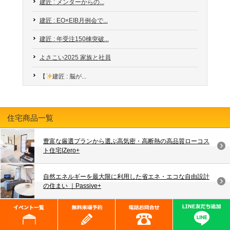
建匠 : メンターからの...
建匠 : EO×EIB月例会で...
建匠 : 年受注150棟突破...
よさこい2025 家族と社員
【
建匠 : 脳が...
住宅商品一覧
豊富な厳選プランから選ぶ高気密・高断熱の高品質ローコス
ト住宅|Zero+
自然エネルギーを最大限に利用した省エネ・エコな自由設計
の住まい ｜Passive+
いつまでも美しくいつまでも快適でいつまでも暮らしつづけ
たい そんな住環境としての家づくりを｜グランデ