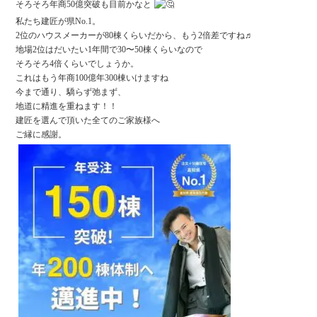
そろそろ年商50億突破も目前かなと
私たち建匠が県No.1。
2位のハウスメーカーが80棟くらいだから、もう2倍差ですね♬
地場2位はだいたい1年間で30〜50棟くらいなので
そろそろ4倍くらいでしょうか。
これはもう年商100億年300棟いけますね
今まで通り、驕らず弛まず、
地道に精進を重ねます！！
建匠を選んで頂いた全てのご家族様へ
ご縁に感謝。