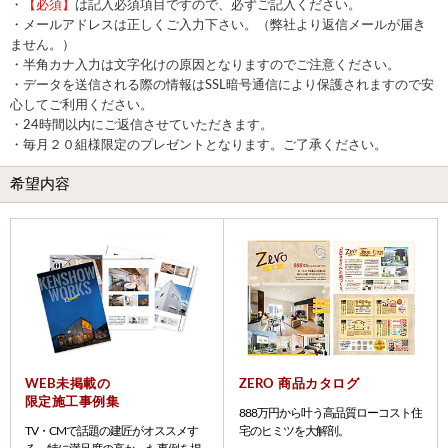
・
【必須】
は記入必須項目ですので、必ずご記入ください。
・メールアドレスは正しくご入力下さい。（弊社より返信メールが届き
ません。）
・半角カナ入力は文字化けの原因となりますのでご注意ください。
・データを送信される際の情報はSSL暗号通信により保護されますので安
心してご利用ください。
・24時間以内にご返信させていただきます。
・毎月２０組様限定のプレゼントとなります。ご了承ください。
希望内容
WEB未掲載の
ZERO 商品カタログ
限定施工事例集
888万円から叶う高品質ローコスト住
TV・CMで話題の建匠がオススメす
宅のヒミツを大解剖。