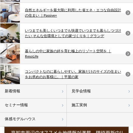
自然エネルギーを最大限に利用した省エネ・エコな自由設計
の住まい ｜Passive+
いつまでも美しくいつまでも快適でいつまでも暮らしつづけ
たい そんな住環境としての家づくりを｜グランデ
暮らしの中に家族の絆を育む極上のリゾート空間を ｜
ResoLife
コンパクトなのに暮らしやすい。家族だけのサイズの住まい
をお求めのお客様に。｜平屋の家
新着情報
見学会情報
セミナー情報
施工実例
体感モデルハウス