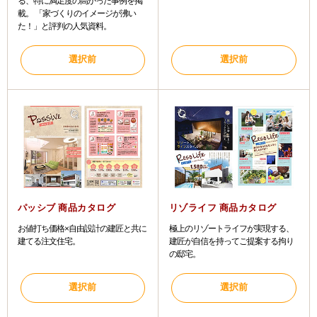
る、特に満足度の高かった事例を掲
載。 「家づくりのイメージが沸い
た！」と評判の人気資料。
パッシブ 商品カタログ
リゾライフ 商品カタログ
お値打ち価格×自由設計の建匠と共に
極上のリゾートライフが実現する、
建てる注文住宅。
建匠が自信を持ってご提案する拘り
の邸宅。