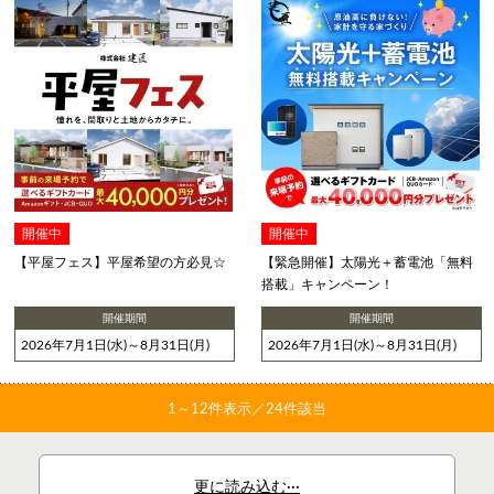
開催中
開催中
【平屋フェス】平屋希望の方必見☆
【緊急開催】太陽光＋蓄電池「無料
搭載」キャンペーン！
開催期間
開催期間
2026年7月1日(水)～8月31日(月)
2026年7月1日(水)～8月31日(月)
1～
12
件表示／24件該当
更に読み込む···