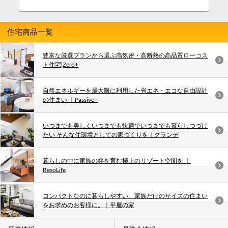
住宅商品一覧
豊富な厳選プランから選ぶ高気密・高断熱の高品質ローコス
ト住宅|Zero+
自然エネルギーを最大限に利用した省エネ・エコな自由設計
の住まい ｜Passive+
いつまでも美しくいつまでも快適でいつまでも暮らしつづけ
たい そんな住環境としての家づくりを｜グランデ
暮らしの中に家族の絆を育む極上のリゾート空間を ｜
ResoLife
コンパクトなのに暮らしやすい。家族だけのサイズの住まい
をお求めのお客様に。｜平屋の家