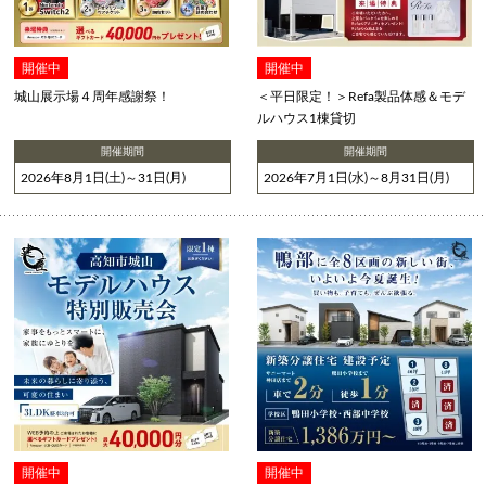
開催中
開催中
城山展示場４周年感謝祭！
＜平日限定！＞Refa製品体感＆モデ
ルハウス1棟貸切
開催期間
開催期間
2026年8月1日(土)～31日(月)
2026年7月1日(水)～8月31日(月)
開催中
開催中