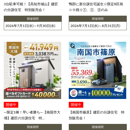
3台駐車可能！【高知市城山】建匠
鴨部に新分譲住宅誕生☆限定8区画
の分譲住宅 特別販売会！
☆※残り①、③、⑧のみ
開催期間
開催期間
2026年7月1日(水)～9月30日(水)
2026年7月1日(水)～8月31日(月)
開催中
開催中
―限定1棟！早い者勝ち―【南国市大
【南国市篠原】建匠の分譲住宅 特
埇】建匠の分譲住宅 特...
別販売会！
開催期間
開催期間