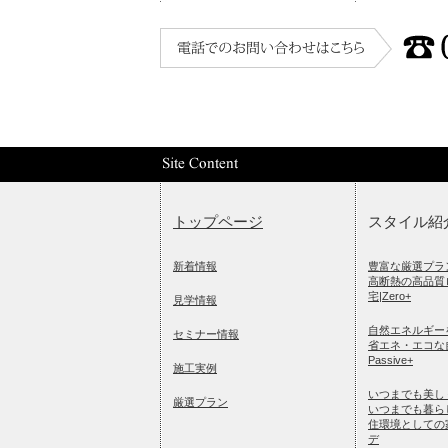
トップページ
スタイル紹
新着情報
豊富な厳選プラ
高断熱の高品質
宅|Zero+
見学情報
自然エネルギー
セミナー情報
省エネ・エコな
Passive+
施工実例
いつまでも美し
厳選プラン
いつまでも暮ら
住環境としての
デ