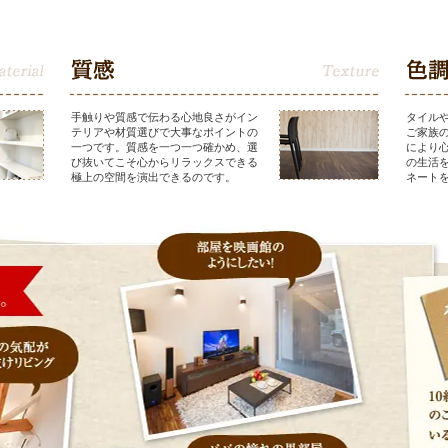
手触りや質感で伝わる心地良さがイン
タイル
テリアや材質選びで大事なポイントの
ご家族
一つです。質感を一つ一つ確かめ、選
により
び抜いてこそ心からリラックスできる
の生活
極上の空間を演出できるのです。
ネート