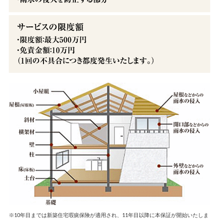
※10年目までは新築住宅瑕疵保険が適用され、11年目以降に本保証が開始いたしま