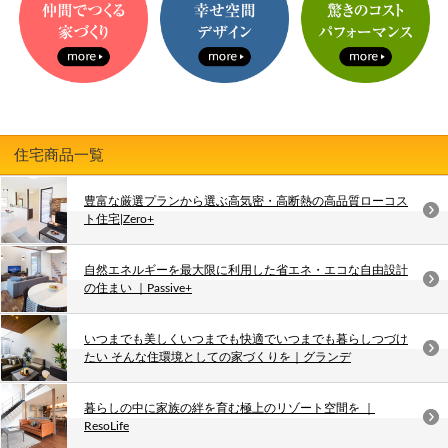
住宅商品一覧
豊富な厳選プランから選ぶ高気密・高断熱の高品質ローコス
ト住宅|Zero+
自然エネルギーを最大限に利用した省エネ・エコな自由設計
の住まい ｜Passive+
いつまでも美しくいつまでも快適でいつまでも暮らしつづけ
たい そんな住環境としての家づくりを｜グランデ
暮らしの中に家族の絆を育む極上のリゾート空間を ｜
ResoLife