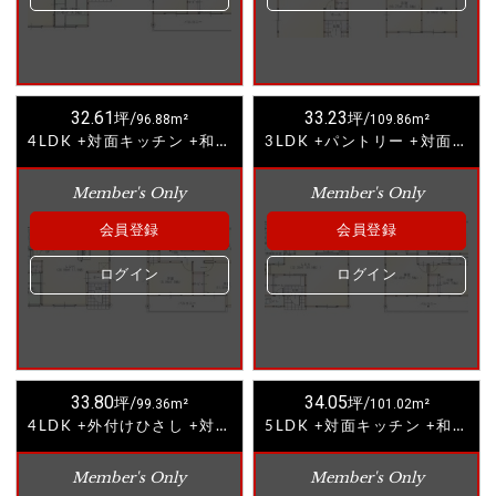
32.61
33.23
坪/
96.88m²
坪/
109.86m²
4LDK +対面キッチン +和室②
3LDK +パントリー +対面キッチン③
Member's Only
Member's Only
会員登録
会員登録
ログイン
ログイン
33.80
34.05
坪/
99.36m²
坪/
101.02m²
4LDK +外付けひさし +対面キッチン +和室
5LDK +対面キッチン +和室
Member's Only
Member's Only