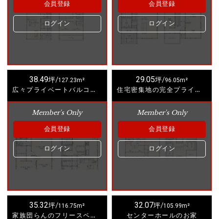
会員登録
会員登録
ログイン
ログイン
38.49
29.05
坪/
127.23m²
坪/
96.05m²
広々プライベートバルコニーのあるお家
住宅密集地の完全プライベートハウス
Member's Only
Member's Only
会員登録
会員登録
ログイン
ログイン
35.32
32.07
坪/
116.75m²
坪/
105.99m²
家族団らんのフリースペースのあるお家
センターホールのお家