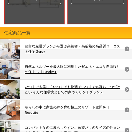
住宅商品一覧
豊富な厳選プランから選ぶ高気密・高断熱の高品質ローコス
ト住宅|Zero+
自然エネルギーを最大限に利用した省エネ・エコな自由設計
の住まい ｜Passive+
いつまでも美しくいつまでも快適でいつまでも暮らしつづけ
たい そんな住環境としての家づくりを｜グランデ
暮らしの中に家族の絆を育む極上のリゾート空間を ｜
ResoLife
コンパクトなのに暮らしやすい。家族だけのサイズの住まい