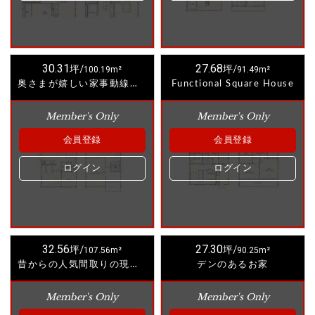
30.31
27.68
坪/
100.19m²
坪/
91.49m²
奥さまが嬉しい家事動線のあるお家
Functional Square House
Member's Only
Member's Only
会員登録
会員登録
ログイン
ログイン
32.56
27.30
坪/
107.56m²
坪/
90.25m²
昔からの人気間取りの現代風アレンジプラン
デンのあるお家
Member's Only
Member's Only