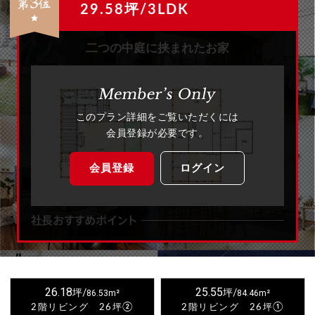
29.58坪/3LDK
二つの中庭に挟まれたお家
このプラン詳細をご覧いただくには
会員登録が必要です。
会員登録
ログイン
26.18
25.55
坪/
86.53m²
坪/
84.46m²
2階リビング 26坪②
2階リビング 26坪①