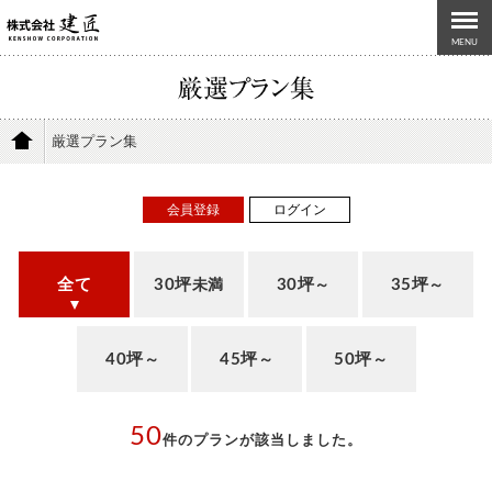
MENU
厳選プラン集
会員登録
ログイン
全て
30坪
30坪
35坪
未満
～
～
40坪
45坪
50坪
～
～
～
50
件のプランが該当しました。