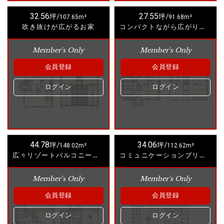
32.56
27.55
坪/
107.65m²
坪/
91.68m²
吹き抜けが広がるお家
コンパクトながら広がりのあるお家
Member's Only
Member's Only
会員登録
会員登録
ログイン
ログイン
44.78
34.06
坪/
148.02m²
坪/
112.62m²
広々リゾートバルコニーのあるお家
コミュニケーションブリッジのあるお家
Member's Only
Member's Only
会員登録
会員登録
ログイン
ログイン