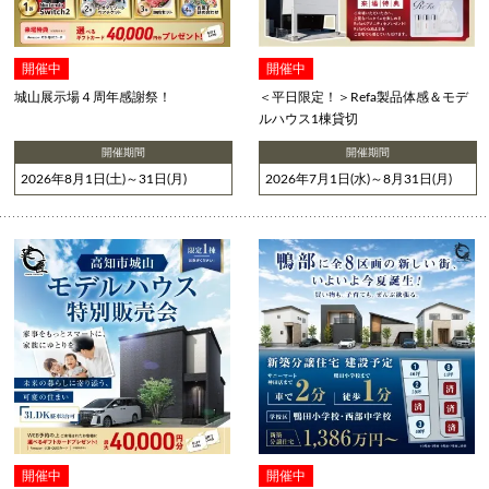
開催中
開催中
城山展示場４周年感謝祭！
＜平日限定！＞Refa製品体感＆モデ
ルハウス1棟貸切
開催期間
開催期間
2026年8月1日(土)～31日(月)
2026年7月1日(水)～8月31日(月)
開催中
開催中