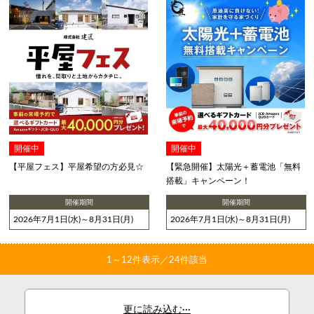
開催中
開催中
【平屋フェス】平屋希望の方必見☆
【緊急開催】太陽光＋蓄電池「無料
搭載」キャンペーン！
開催期間
開催期間
2026年7月1日(水)～8月31日(月)
2026年7月1日(水)～8月31日(月)
1～
12
件表示／24件該当
更に読み込む···