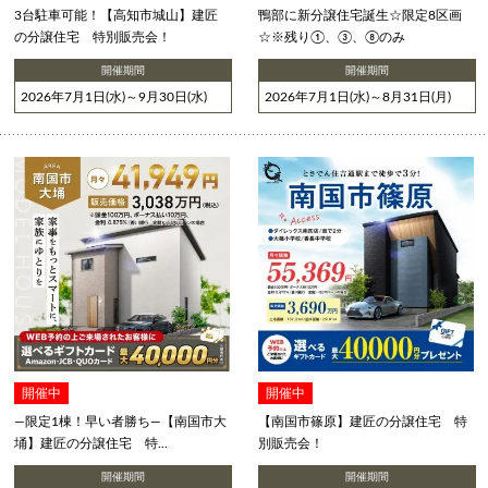
3台駐車可能！【高知市城山】建匠
鴨部に新分譲住宅誕生☆限定8区画
の分譲住宅 特別販売会！
☆※残り①、③、⑧のみ
開催期間
開催期間
2026年7月1日(水)～9月30日(水)
2026年7月1日(水)～8月31日(月)
開催中
開催中
―限定1棟！早い者勝ち―【南国市大
【南国市篠原】建匠の分譲住宅 特
埇】建匠の分譲住宅 特...
別販売会！
開催期間
開催期間