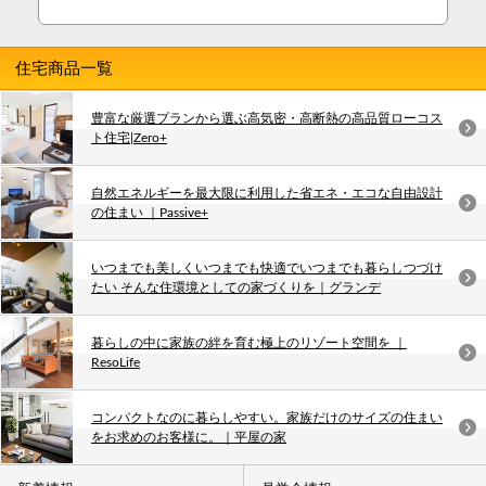
住宅商品一覧
豊富な厳選プランから選ぶ高気密・高断熱の高品質ローコス
ト住宅|Zero+
自然エネルギーを最大限に利用した省エネ・エコな自由設計
の住まい ｜Passive+
いつまでも美しくいつまでも快適でいつまでも暮らしつづけ
たい そんな住環境としての家づくりを｜グランデ
暮らしの中に家族の絆を育む極上のリゾート空間を ｜
ResoLife
コンパクトなのに暮らしやすい。家族だけのサイズの住まい
をお求めのお客様に。｜平屋の家