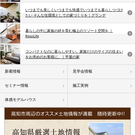
いつまでも美しくいつまでも快適でいつまでも暮らしつづけ
たい そんな住環境としての家づくりを｜グランデ
暮らしの中に家族の絆を育む極上のリゾート空間を ｜
ResoLife
コンパクトなのに暮らしやすい。家族だけのサイズの住まい
をお求めのお客様に。｜平屋の家
新着情報
見学会情報
セミナー情報
施工実例
体感モデルハウス