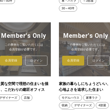
40～50坪
車・バイク
～3部屋
30～40坪
Member's Only
Member's Only
この事例をご覧いただくには
この事例をご覧いただくには
会員登録が必要です。
会員登録が必要です。
会員登録
会員登録
ログイン
ログイン
上質な空間で理想の住まいを描
家族の暮らしにちょうどいい
く、こだわりの建匠オフィス
心地よさを追求した住まい
デザイナーズ
店舗
モデルハウス
家事ラク
収納
デザイナーズ
4部屋