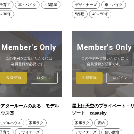
子育て
車・バイク
～3部屋
デザイナーズ
車・バイク
～30坪
5部屋
40～50坪
Member's Only
Member's Only
この事例をご覧いただくには
この事例をご覧いただくには
会員登録が必要です。
会員登録が必要です。
会員登録
会員登録
ログイン
ログイン
シアタールームのある モデル
屋上は天空のプライベート・
ハウス⑤
ゾート casasky
モデルハウス
家事ラク
家事ラク
収納
子育て
デザイナーズ
デザイナーズ
狭い敷地