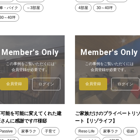
車・バイク
～3部屋
4部屋
30～40坪
30～40坪
Member's Only
Member's Only
この事例をご覧いただくには
この事例をご覧いただくには
会員登録が必要です。
会員登録が必要です。
会員登録
会員登録
ログイン
ログイン
不可能を可能に変えてくれた建
ご家族だけのプライベートリ
匠さんに感謝です/T様邸
ート【リゾライフ】
Passive
家事ラク
子育て
Reso Life
家事ラク
収納