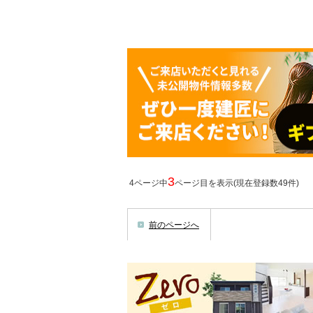
3
4ページ中
ページ目を表示(現在登録数49件)
前のページへ