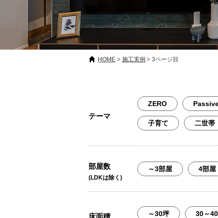
HOME
施工実例
3ページ目
ZERO
Passiv
テーマ
子育て
二世帯
部屋数
～3部屋
4部屋
(LDKは除く)
～30坪
30～4
床面積