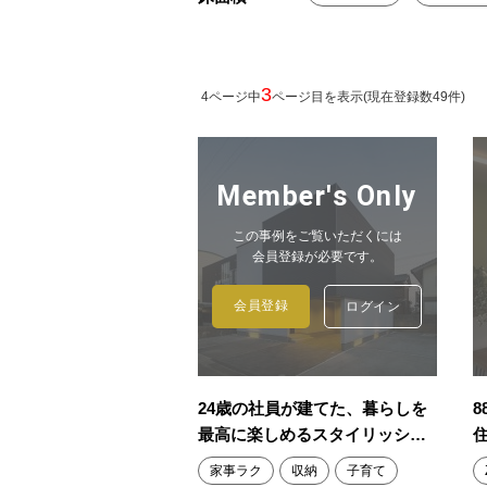
3
4ページ中
ページ目を表示(現在登録数49件)
Member's Only
この事例をご覧いただくには
会員登録が必要です。
会員登録
ログイン
24歳の社員が建てた、暮らしを
最高に楽しめるスタイリッシ
ュ...
家事ラク
収納
子育て