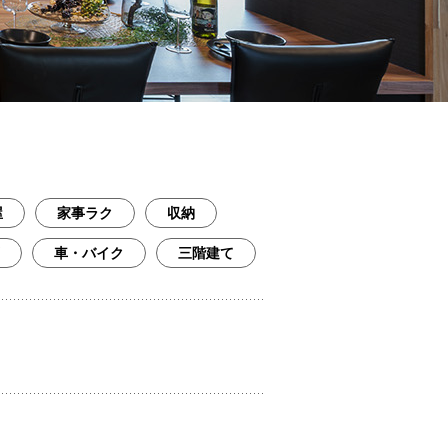
屋
家事ラク
収納
車・バイク
三階建て