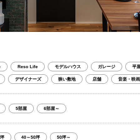
e
Reso Life
モデルハウス
ガレージ
平
デザイナーズ
狭い敷地
店舗
音楽・映画
5部屋
6部屋～
0坪
40～50坪
50坪～