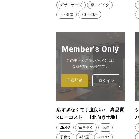
デザイナーズ
車・バイク
～3部屋
30～40坪
Member's Only
この事例をご覧いただくには
会員登録が必要です。
会員登録
ログイン
広すぎなくて丁度良い♪ 高品質
×ローコスト 【北向き土地】
ZERO
家事ラク
収納
子育て
4部屋
～30坪