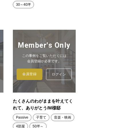
30～40坪
Member's Only
この事例をご覧いただくには
会員登録が必要です。
会員登録
ログイン
リ
たくさんのわがままを叶えてく
れて、ありがとう/M様邸
Passive
子育て
音楽・映画
4部屋
50坪～