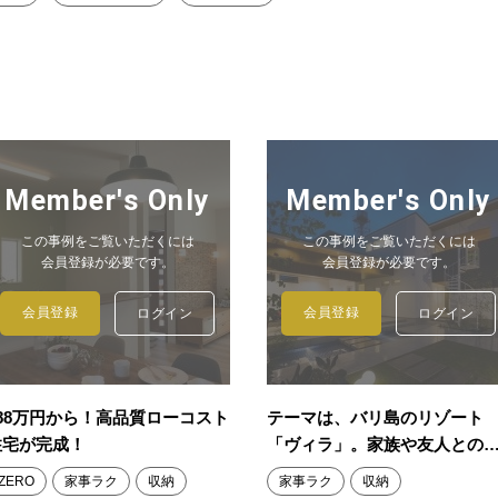
Member's Only
Member's Only
この事例をご覧いただくには
この事例をご覧いただくには
会員登録が必要です。
会員登録が必要です。
会員登録
会員登録
ログイン
ログイン
888万円から！高品質ローコスト
テーマは、バリ島のリゾート
住宅が完成！
「ヴィラ」。家族や友人との
し...
ZERO
家事ラク
収納
家事ラク
収納