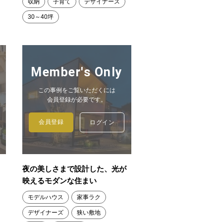
収納
子育て
デザイナーズ
30～40坪
Member's Only
この事例をご覧いただくには
会員登録が必要です。
会員登録
ログイン
、
夜の美しさまで設計した、光が
映えるモダンな住まい
モデルハウス
家事ラク
デザイナーズ
狭い敷地