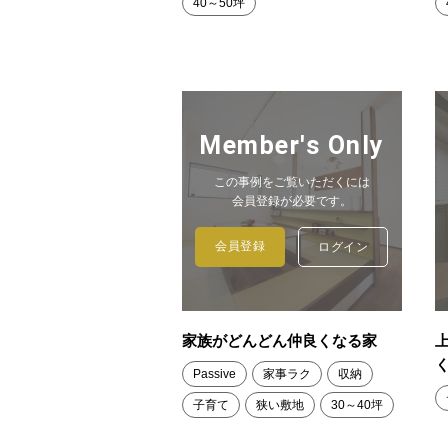
40～50坪
Member's Only
この事例をご覧いただくには
会員登録が必要です。
会員登録
ログイン
家族がどんどん仲良くなる家
Passive
家事ラク
収納
子育て
狭い敷地
30～40坪