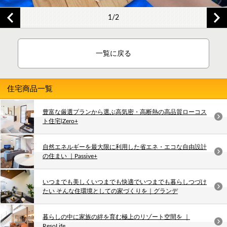
1/2
一覧に戻る
住宅商品一覧
豊富な厳選プランから選ぶ高気密・高断熱の高品質ローコス
ト住宅|Zero+
自然エネルギーを最大限に利用した省エネ・エコな自由設計
の住まい ｜Passive+
いつまでも美しくいつまでも快適でいつまでも暮らしつづけ
たい そんな住環境としての家づくりを｜グランデ
暮らしの中に家族の絆を育む極上のリゾート空間を ｜
ResoLife