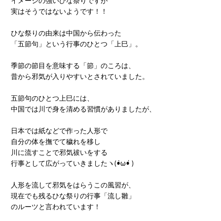
イメージの強いひな祭りですが
実はそうではないようです！！
ひな祭りの由来は中国から伝わった
「五節句」という行事のひとつ「上巳」。
季節の節目を意味する「節」のころは、
昔から邪気が入りやすいとされていました。
五節句のひとつ上巳には、
中国では川で身を清める習慣がありましたが、
日本では紙などで作った人形で
自分の体を撫でて穢れを移し
川に流すことで邪気祓いをする
行事として広がっていきましたヽ(•̀ω•́ )ゝ
人形を流して邪気をはらうこの風習が、
現在でも残るひな祭りの行事「流し雛」
のルーツと言われています！