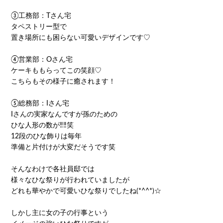
③工務部：Tさん宅
タペストリー型で
置き場所にも困らない可愛いデザインです♡
④営業部：Oさん宅
ケーキももらってこの笑顔♡
こちらもその様子に癒されます！
⑤総務部：Iさん宅
Iさんの実家なんですが孫のための
ひな人形の数が‼️‼️笑
12段のひな飾りは毎年
準備と片付けが大変だそうです笑
そんなわけで各社員邸では
様々なひな祭りが行われていましたが
どれも華やかで可愛いひな祭りでしたね(*^^*)☆
しかし主に女の子の行事という