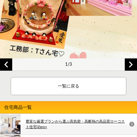
2/3
一覧に戻る
住宅商品一覧
豊富な厳選プランから選ぶ高気密・高断熱の高品質ローコス
ト住宅|Zero+