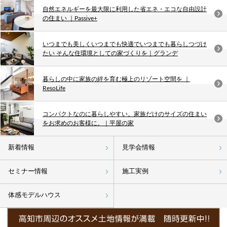
自然エネルギーを最大限に利用した省エネ・エコな自由設計
の住まい ｜Passive+
いつまでも美しくいつまでも快適でいつまでも暮らしつづけ
たい そんな住環境としての家づくりを｜グランデ
暮らしの中に家族の絆を育む極上のリゾート空間を ｜
ResoLife
コンパクトなのに暮らしやすい。家族だけのサイズの住まい
をお求めのお客様に。｜平屋の家
新着情報
見学会情報
セミナー情報
施工実例
体感モデルハウス