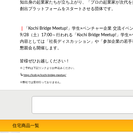
知出身の起業家たちが立ち上がり、「プロの起業家が次代を
創出プラットフォームをスタートさせる団体です。
｜
「Kochi Bridge Meetup!」学生×ベンチャー企業 
9/28（土）17:00～行われる「Kochi Bridge Mee
内容としては「社長ディスカッション」や「参加企業の若手
懇親会も開催します。
皆様ぜひお越しください！
※ご予約は下記リンクよりお申込みください。
↳
https://koib.jp/kochi-bridge-meetup/
※弊社では受付行っておりません。
住宅商品一覧