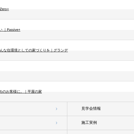
ro+
assive+
そんな住環境としての家づくりを｜グランデ
めのお客様に。｜平屋の家
見学会情報
施工実例