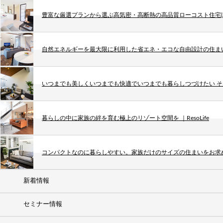
豊富な厳選プランから選ぶ高気密・高断熱の高品質ローコスト住宅|Ze
自然エネルギーを最大限に利用した省エネ・エコな自由設計の住まい ｜P
いつまでも美しくいつまでも快適でいつまでも暮らしつづけたい 
暮らしの中に家族の絆を育む極上のリゾート空間を ｜ResoLife
コンパクトなのに暮らしやすい。家族だけのサイズの住まいをお求
新着情報
セミナー情報