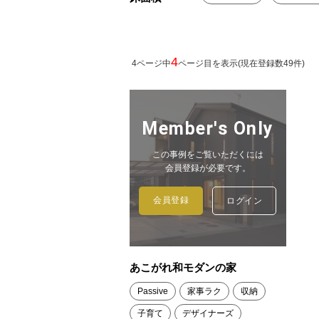
4
4ページ中
ページ目を表示(現在登録数49件)
Member's Only
この事例をご覧いただくには
会員登録が必要です。
会員登録
ログイン
あこがれ和モダンの家
Passive
家事ラク
収納
子育て
デザイナーズ