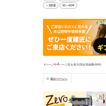
～3部屋
30～40坪
4
4ページ中
ページ目を表示(現在登録数49件)
前のページへ