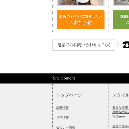
トップページ
スタイ
新着情報
豊富な厳選
高断熱の高
宅|Zero+
見学情報
自然エネル
セミナー情報