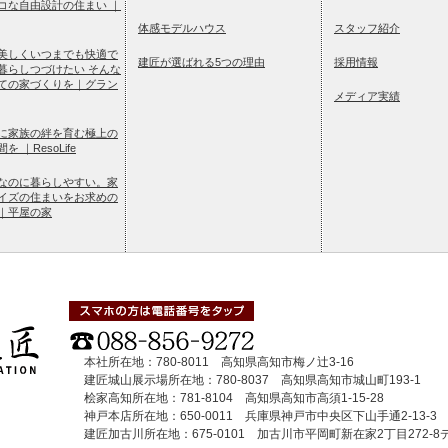
コな自由設計の住まい ｜
体感モデルハウス
スタッフ紹介
美しくいつまでも快適で
建匠が選ばれる5つの理由
採用情報
暮らしつづけたい そんな
ての家づくりを｜グラン
メディア実績
に家族の絆を育む極上の
 ｜ResoLife
なのに暮らしやすい。家
イズの住まいをお求めの
｜平屋の家
本社所在地：780-8011 高知県高知市梅ノ辻3-16
建匠城山展示場所在地：780-8037 高知県高知市城山町193-1
桧家高知所在地：781-8104 高知県高知市高須1-15-28
神戸本店所在地：650-0011 兵庫県神戸市中央区下山手通2-13-3 9
建匠加古川所在地：675-0101 加古川市平岡町新在家2丁目272-8