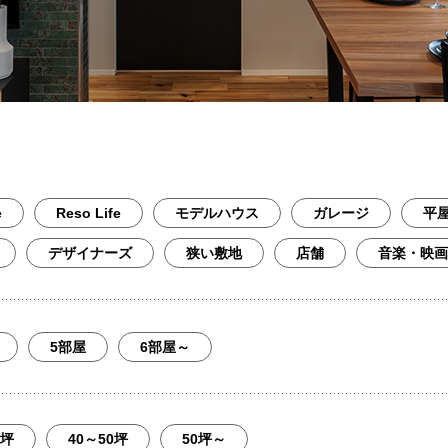
e
Reso Life
モデルハウス
ガレージ
平
デザイナーズ
狭い敷地
店舗
音楽・映画
5部屋
6部屋～
0坪
40～50坪
50坪～