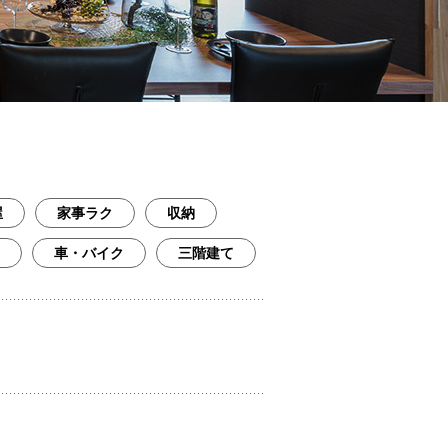
屋
家事ラク
収納
車・バイク
三階建て