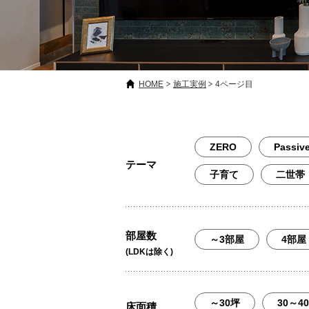
HOME
施工実例
4ページ目
ZERO
Passiv
テーマ
子育て
二世帯
部屋数
～3部屋
4部屋
(LDKは除く)
～30坪
30～4
床面積