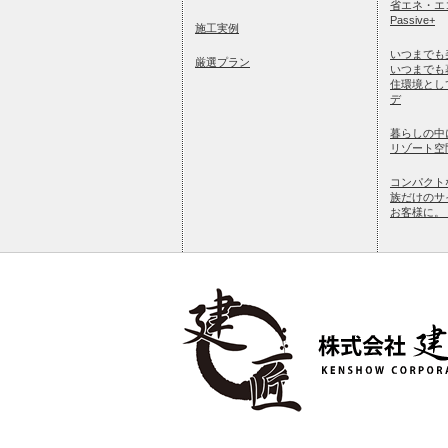
省エネ・エ
Passive+
施工実例
いつまでも
厳選プラン
いつまでも
住環境とし
デ
暮らしの中
リゾート空間を
コンパクト
族だけのサ
お客様に。