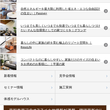
自然エネルギーを最大限に利用した省エネ・エコな自由設計
の住まい ｜Passive+
いつまでも美しくいつまでも快適でいつまでも暮らしつづけ
たい そんな住環境としての家づくりを｜グランデ
暮らしの中に家族の絆を育む極上のリゾート空間を ｜
ResoLife
コンパクトなのに暮らしやすい。家族だけのサイズの住まい
をお求めのお客様に。｜平屋の家
新着情報
見学会情報
セミナー情報
施工実例
体感モデルハウス