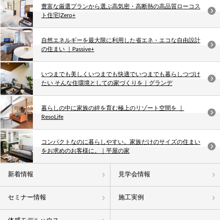
豊富な厳選プランから選ぶ高気密・高断熱の高品質ローコス
ト住宅|Zero+
自然エネルギーを最大限に利用した省エネ・エコな自由設計
の住まい ｜Passive+
いつまでも美しくいつまでも快適でいつまでも暮らしつづけ
たい そんな住環境としての家づくりを｜グランデ
暮らしの中に家族の絆を育む極上のリゾート空間を ｜
ResoLife
コンパクトなのに暮らしやすい。家族だけのサイズの住まい
をお求めのお客様に。｜平屋の家
新着情報
見学会情報
セミナー情報
施工実例