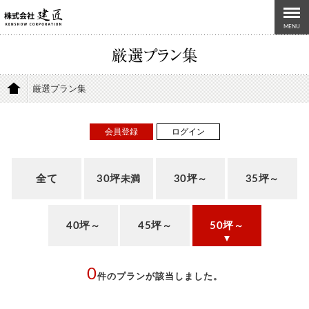
MENU
厳選プラン集
会員登録
ログイン
全て
30坪
30坪
35坪
未満
～
～
40坪
45坪
50坪
～
～
～
0
件のプランが該当しました。