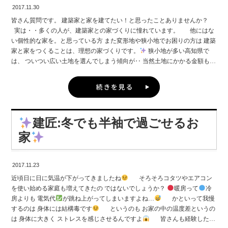
2017.11.30
皆さん質問です。 建築家と家を建てたい！と思ったことありませんか？
実は・・多くの人が、建築家との家づくりに憧れています。 他にはな
い個性的な家を。と思っている方 また変形地や狭小地でお困りの方は 建築
家と家をつくることは、理想の家づくりです。
狭小地が多い高知県で
は、 ついつい広い土地を選んでしまう傾向が‥ 当然土地にかかる金額も上
がり、 自分達が望んでいた家が建たないことも 建築家は工務店やハウスメ
ーカーと違いプランのスキルや経 験が違うため、 その土地の形を生かした
プランを提案してもらえます。
また、この先の人生を考え、間取
り、キッチン、収納、ガレ ージと自分達のライフスタイルに合った空間づ
くりを自由に 想像し、カタチにしていく。
「建築家」との家づくり
建匠:冬でも半袖で過ごせるお
には、大手ハウスメーカーのような、 出来合いの空間の組み合わせによる
家づくりでは得られない フィット感・空気感があります。 テレビや雑誌
家
などを通じて、建築家が紹介されている番組や 記事を きっとご覧になった
ことがあると思います。 自分の家づくりでも建築家が相談に乗ってくれた
ら・・・・ と思ったりしたこともきっとあるはず。 建匠では建築家と
2017.11.23
一緒に家づくりをするプランがあります。 ★デザイン性へのこだわりと
近頃日に日に気温が下がってきましたね
そろそろコタツやエアコン
性能の両方を高くしたい方へは
デザイン性はもちろん！未来基準の耐
を使い始める家庭も増えてきたの ではないでしょうか？
暖房って
冷
震性・耐久性・省エネ にも力を入れています。 オシャレで唯一無二のお家
房よりも 電気代
が跳ね上がってしまいますよね…
かといって我慢
で満足頂いても 機能スペックが高くなければ、その家に長く住むことが出
するのは 身体には結構毒です
というのも お家の中の温度差というの
来 ません。 感性だけでなく機能にもこだわり(建匠の施工力)をいかし自
は 身体に大きく ストレスを感じさせるんですよ
皆さんも経験したこ
信を持って提供しています。 ★どんなデザインにしたいとか、何をどう