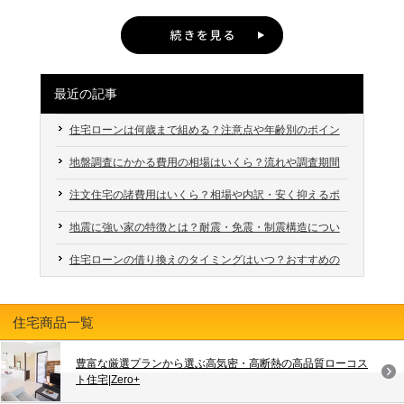
ましいですが・・笑） それは、やはり父親になるという 責任感
と幸せ
になる方には全て見せることも出来るので安心ですね どうですか？ 今
オーラ
が 濱田さんの背中をより大きく見せているんだと思います
そ
日お話しした内容を聞いたら建匠のお家見たくなりました か？？ 気にな
んな濱田さん、 実はもう一つ
おめでたい出来事があるんです
それ
る方は是非スタジオに遊びに来て下さい☘️
は・・・ 濱田さんのマイホーム計画
家族のことを考えた設備や、 ア
トリエ建築士さんにお願いした デザイン性の高い間取り
世界にたった
最近の記事
一つだけの 濱田さんだけの特別なお家を ただいま建設中です
お客様
と同じ過程の お家作りの経験は 更に濱田さんの お客様への提案力を 上げ
住宅ローンは何歳まで組める？注意点や年齢別のポイン
てくれることでしょう
そして来年には 濱田さんのマイホーム 完成・公
トも解説
開予定
楽しみです
これからも男として、父親として、 そして住まい
地盤調査にかかる費用の相場はいくら？流れや調査期間
のソムリエとしての ますます輝き
活躍してほしいと思います
頑張れ
も解説
濱田パパ
注文住宅の諸費用はいくら？相場や内訳・安く抑えるポ
イントも解説
地震に強い家の特徴とは？耐震・免震・制震構造につい
ても解説
住宅ローンの借り換えのタイミングはいつ？おすすめの
時期や注意点を解説
住宅商品一覧
豊富な厳選プランから選ぶ高気密・高断熱の高品質ローコス
ト住宅|Zero+