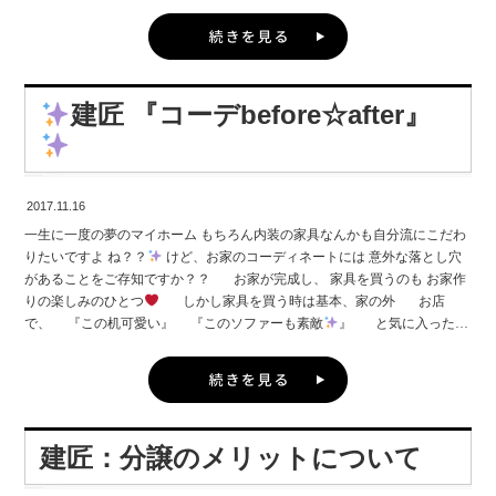
とありませんか？
朝布団から出るのがつらい
お風呂から出たら脱衣
したいのか、とい う事が明確でない方へは
お客様が抱く理想のイメ
所が寒い
エアコンは各部屋にほしい 暖かい高知県と言えど 冬の寒さ
ージを打ち合わせでカタチにし且つ 何年経っても使えるお子様の成長に、
は辛い人が
多いのではないでしょうか
そんな方々に朗報です
自分達の将来のことま で考え 多種多様に活用していただけるトータルライ
実は設計や住宅性能を見直すことで 光熱費を最小限に抑えているのに 家
フスタイルをご 提案していきます。
ただし建築家を選ぶ時に 注意して
中あったか
真冬でも半袖で過ごせるお家
が出来上がるんです
頂きたいことがあります。 一般的な建築家はデザイン重視になりがち
建匠 『コーデbefore☆after』
建匠ではいち早くそれを取り入れ
ローコストでも年中快適な 環境を
で住みやすさや断 熱レベルが落ちてしまう‥ なんてことも しかし
保つお家作りを 実現しています٩(ˊᗜˋ*)و
新築のみではなく 今あるお
建匠では問題ありません
建築家のプラン×高気密&高断熱の建匠の施工
家をリフォームして 快適なお家にすることも可能です
実際にお客様
力でデザインと 性能の両立が実現します。 また、建築家も40人の中か
から
エアコンが1台しか稼働していない のに、家中ぽかぽか
ヒー
ら お客様一人一人に合った建築家をご紹介することができま す。 あら
ターが要らなくなった
お家の中がどこでも暖かくなった
脱衣所も全
2017.11.16
ゆることを想定したプロの的確な意見があってこそ理想 の家に。
すで
然寒くない
光熱費がやすくなった
といったお声も頂いております
に建築家と建てて頂いたお客様からは嬉しいお言葉も 「自身が住まい
一生に一度の夢のマイホーム もちろん内装の家具なんかも自分流にこだわ
温度差のない ストレスフリーで健康的なお家
皆さん興味ありませ
に求めるものが分かり、結果としてこだわり を満載した家になりまし
りたいですよ ね？？
けど、お家のコーディネートには 意外な落とし穴
んか
？ お気軽にお問い合わせ下さい 無料でご相談を受け付けており
た。」 「私達の想いに、本気で向き合い形にしてくださっている。 強い
があることをご存知ですか？？ お家が完成し、 家具を買うのも お家作
ます
気持ちに感動しました。」 皆さんもデザイン×性能で見た目もカッコよ
りの楽しみのひとつ
しかし家具を買う時は基本、家の外 お店
く家計も守れる理 想のお家づくりを建匠で一緒にスタートしていきません
で、 『この机可愛い』 『このソファーも素敵
』 と気に入ったか
らといって 何も考えずに買い、 いざ家の中に配置してみると……
か？ 夢を夢の中だけで終わらせない・・・
☠️内装の配色のバランスがおかしい ☠️部屋の雰囲気に合ってない ☠️家具と
家具のテイストがバラバラ ☠️シックな色ばかり集めると 暗くて地味
なんていうミス
を起こしがち
お家の外観や内観の デザインや雰囲
気に合った 気に入った家具を買う
というトータルコーディネートは
建匠：分譲のメリットについて
実は意外と難しかったりするんです 『お家が出来上がった後のインテ
リアコーディネートも失敗 したくない
』 『でもどうしたら・・』