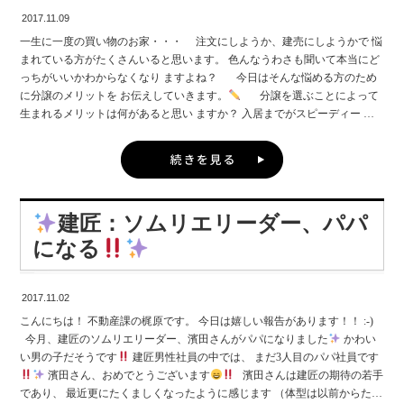
そんな時、建匠では コーディネートに悩むお客様に お客様一人ひとりの
2017.11.09
好きな色や個性を生かし、 なおかつお家が もっと素敵
に見える コーデ
ィネートの ご提案もさせて頂いております 例えば、 『好きなテイスト
一生に一度の買い物のお家・・・ 注文にしようか、建売にしようかで 悩
の家具を ひとつ見つけること』
ひとつ軸を決めておくと 他の家具を
まれている方がたくさんいると思います。 色んなうわさも聞いて本当にど
そのテイストに 寄せやすくなり コーディネートに統一感が出ることや
っちがいいかわからなくなり ますよね？ 今日はそんな悩める方のため
『色をたくさん使いすぎないこと』
など、簡単に実践できる アイデ
に分譲のメリットを お伝えしていきます。
分譲を選ぶことによって
アがたくさん
更に建匠のモデルハウスなどを ご見学頂き、 気に入っ
生まれるメリットは何があると思い ますか？ 入居までがスピーディー 実
た内装のお家があれば なんと家具付きの購入が可能です
お家が完
物を確認することが出来る。 複数棟で建てるコストメリット ↑こんな感じ
成し、引き渡した後でも お家の事、 インテリアコーディネートの事、
でしょうか？ 実はそれだけではありません。 分譲の場合トータル資金
なんでも気軽にご相談くださいヽ(*´∀｀)ノ
スタッフ一同、 全力でサ
(建物代、土地代、諸経費)が確定し ているため、 当初予定していた金額を
ポートさせていただきます
オーバーすることも無いので お財布にも優しい
また注文とは違って
金利の確定が早いため総支払い額がすぐ わかり 金利への不安が解消され、
建匠：ソムリエリーダー、パパ
人生設計が立てやすいですね♪ 建匠にはコーディネート課があり一棟一
棟家具にいたるまで お家に合ったデザインを選んでおり住んでからのイメ
になる
ージも 湧きやすい といったように、分譲でのメリットが見えてきたと思
いま す。 ただ、、、 1番注意しなければいけない事があります。 それ
は‥ 分譲の場合完成したものしか見えない
過去にどの様な工程でま
2017.11.02
た何を使って造っているか分からな いですよね？？
知らないまま購入
こんにちは！ 不動産課の梶原です。 今日は嬉しい報告があります！！ :-)
するのはかなり危険 考えてみて下さい、 自分達が必死に働いて夢のマ
今月、建匠のソムリエリーダー、濱田さんがパパになりました
かわい
イホームを手に入れたけど実は 手抜き物件だったとか 怖くないです
い男の子だそうです
建匠男性社員の中では、 まだ3人目のパパ社員です
か？？ 建匠の分譲は全て第三者機関に10回検査を依頼しています。 10
濱田さん、おめでとうございます
濱田さんは建匠の期待の若手
回検査とは抜き打ちで工事内容を チェックしてもらい、 全ての工程を写真
であり、 最近更にたくましくなったように感じます （体型は以前からたく
で残していきます(^^) その数なんと320項目も
な・の・で
気