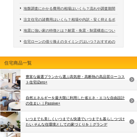
トも解説
地盤調査にかかる費用の相場はいくら？流れや調査期間
も解説
注文住宅の諸費用はいくら？相場や内訳・安く抑えるポ
イントも解説
地震に強い家の特徴とは？耐震・免震・制震構造につい
ても解説
住宅ローンの借り換えのタイミングはいつ？おすすめの
時期や注意点を解説
住宅商品一覧
豊富な厳選プランから選ぶ高気密・高断熱の高品質ローコス
ト住宅|Zero+
自然エネルギーを最大限に利用した省エネ・エコな自由設計
の住まい ｜Passive+
いつまでも美しくいつまでも快適でいつまでも暮らしつづけ
たい そんな住環境としての家づくりを｜グランデ