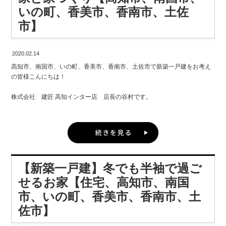
お考えの皆様に、 カタログを請求して効率よく情報収集し、家づくりを成
・お出かけ前後に便利な収納スペースin玄関 大容量の収納スペースを玄関
いの町、香美市、香南市、土佐
功に導く方法についてお話ししていきます。
収納にこだわりたいなら、階段周りの収納プランを工夫するのもおすす
に設置すれば、 外出時に使う物をまとめて取り出したり片付けたりできま
市】
め。
す。 お出かけ前後に家の中を駆け回る手間を省きましょう。
高知市、南国市、いの町、香美市、香南市、土佐市で新築一戸建をお考え
の皆様に、 今回は新築を建てる前にしておくべき資料請求についてのお話
本棚を置いたり、階段下空間を本棚やテレビ台として活用したりするのも
育児ストレスの少ない周辺環境にもこだわりを。 周辺環境は、育児のしや
をしよと思います。 資料請求の方法や届く資料の内容、資料請求のメリッ
2020.02.14
よいでしょう。
すさに大きく影響します。 整った環境を事前にリサーチすることで、パパ
トや活用ポイントなどもご紹介します。
とママのストレスを予防しましょう。
高知市、南国市、いの町、香美市、香南市、土佐市で新築一戸建をお考え
の皆様こんにちは！
新築住宅は人生の中でも1番といえるほど大きなお買い物。 お願いするハ
2階建の家に必ずある階段は、ほんの少しこだわるだけで楽しい空間づくり
・治安、環境が良い 子どもの安全が心配な地域ではリラックスできませ
ウスメーカーを探す際に、 しっかりと情報収集をしてから決めたいですよ
ができる階段プランとなります！
ん。 パパとママのためにも、子どもの安全確保には気を配りましょう。
株式会社 建匠 高知インター店 店長の谷村です。
ね。
高知市、南国市、いの町、香美市、香南市、土佐市で新築一戸建をお考え
・子育て仲間と交流しやすい立地 育児中に孤独を感じるママは非常に多い
高知市、南国市、いの町、香美市、香南市、土佐市で新築一戸建をお考え
情報収集の第一歩として、 まずは気になるハウスメーカーの資料請求をす
の皆様、
ようです。 公園や公民館などが自宅の近くにあると、 同じ悩みを持つ子育
の皆様に質問です。
ることをおすすめします。
暮らしに彩りを添える、階段プランを一緒に考えてみませんか♪
て世帯の仲間と交流でき、孤独感やストレスが和らぐはず。
建築家と自分の理の家を建てたい！と思ったことありませんか？
高知インター店でお待ちしております！
資料請求は、家にいながらたくさんのハウスメーカーの情報を集めること
【新築一戸建、お家作り、住宅、高知市、南国市、いの町、香美市、香南
・子育て世帯が近隣にいる 「子どもがうるさい」という苦情を受ける騒音
ができ、 情報を比較検討できるのが最大のメリット。
【新築一戸建】冬でも半袖で過ご
市、土佐市】
トラブルもストレス源になりがちです。 同じく子どものいるご近所さんが
いると、理解を得られやすいかもしれません。
実は・・多くの人が、建築家との家づくりに憧れています。
せるお家【住宅、高知市、南国
気になるハウスメーカーの情報はすべてチェックしたいものですが、 1軒1
市、いの町、香美市、香南市、土
軒モデルハウスを回るのは時間と労力がかかりすぎます。 そんな時には、
・頼れる人が近くにいる 親族や親しい友人など、安心して頼れる人が近く
資料請求をして各メーカーの情報を見比べることで、 客観的に比較検討す
に住んでいると心強いです。 家事や育児を手伝ってもらうと、時間的にも
佐市】
ることができます。
精神的にも余裕が生まれるはずです。
他にはない個性的な家を。と思っている方