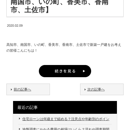
南国市、いの町、香美市、香南
高知市、南国市、いの町、香美市、香南市、土佐市で新築一戸建をお考え
る・・・
しかし
市、土佐市】
の皆様の中にも、 そこには、出来るだけ無駄なコストは掛けたくない！と
建匠では問題ありません
か、
改善 足を洗うための洗い場を、玄関もしくはリビングの窓、 勝手口のいず
建築家のプラン×高気密&高断熱の建匠の施工力でデザインと
れかのそばに設ける。 温水付きシャワーもつければ、寒い冬でもあたたか
性能の両立が実現します。
地鎮祭をそもそも行う理由がよく分からない！という方もいらっしゃるの
2020.02.09
いお湯で、 洗いたいところだけを洗えるので便利です！
ではないでしょうか？
・壁材 来客時等に犬の臭いがしないか気になる。
高知市、南国市、いの町、香美市、香南市、土佐市で新築一戸建をお考え
また、たくさんの建築家の中から
そこで今回は、高知市、南国市、いの町、香美市、香南市、土佐市で新築
改善 換気だけで補えない消臭は、機能性壁材で対策する。 壁材の中でも、
の皆様こんにちは！
お客様一人一人に合った建築家をご紹介することができま
一戸建をお考えの皆様に、 地鎮祭の目的などについてお話しようと思いま
塗り壁材は消臭効果を持った商品もあり、 デザインも可愛く仕上げながら
す。
す。
臭い対策になる賢い味方に！
株式会社 建匠 高知インター店 濱田です。
地鎮祭とは、土木工事を行う際や建物を建てる際に、 「工事中の安全」と
特に、自然素材を使用している塗り壁は人にも犬の体にも優しいのでオス
いつかくると言われ続ける 南海大地震。
「建築物が何事もなく永くその場所に建っていられること」を願う儀式の
スメ。
あらゆることを想定したプロの的確な意見があってこそ理想
ことを言います。
最近では、 お家づくりに「地震」というキーワードが必須となり、 最近で
の家に。
前の記事へ
次の記事へ
場所によっては、全て塗り壁にするのではなく腰壁をつければ、 汚れがつ
は地震が来た時の津波の浸水エリアから 土地のエリアを決めたり、耐震に
すでに建築家と建てて頂いたお客様からは嬉しいお言葉も
「鎮」の字にはしずめる、落ち着かせるといった意味があります。
いてもお手入れがしやすい！
ついての不安が、 高知市、南国市、いの町、香美市、香南市、土佐市で新
築一戸建をお考えの皆様からでてくることが 当たり前のようになってきま
また、その土地の神様に対する儀式ではあるものの、 工事をする大工さん
最近の記事
・犬のためのスペース エサ・トイレスペースを生活空間のどこに設置した
した。
たちの安全祈願でもあります。
らよいか悩む。
「自身が住まいに求めるものが分かり、結果としてこだわり
住宅ローンは何歳まで組める？注意点や年齢別のポイン
を満載した家になりました。」
トも解説
家を建てる土地に神主様を呼んでお祓いをしてもらうのが基本になりま
改善 壁際の一角にコの字型またはL字型の空間を作ってあげるとよい。
そんな中で、 頭ではわかってはいるけど まだ取り組めていない方へ 今回
地盤調査にかかる費用の相場はいくら？流れや調査期間