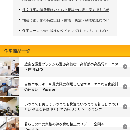
す。
は防災グッズについて書かせて頂きます。
も解説
「私達の想いに、本気で向き合い形にしてくださっている。
また、設置する時は、あえて人の動線から外れた場所に作ることで、 犬が
強い気持ちに感動しました。」
注文住宅の諸費用はいくら？相場や内訳・安く抑えるポ
時間にして30分から1時間ほど。
安心するスペースを設けることができる。
皆様は家の設備機器である電気、ガス、水道を 使わずに生活をしてみたこ
イントも解説
とはありますか？
地震に強い家の特徴とは？耐震・免震・制震構造につい
正式には、「とこしずめのまつり」と呼び、 その土地上に建てる建物の工
エサを食べている犬の近くに子どもが来たら、 興奮した犬が子どもの手を
ても解説
事の安全と家の繁栄を祈願する儀式でもあります。
噛んでしまう等アクシデントも発生しやすく、 犬も安心してエサを食べら
お家で簡単に シミュレーションできるはずですが、 いざとなれば 簡単で
住宅ローンの借り換えのタイミングはいつ？おすすめの
高知市、南国市、いの町、香美市、香南市、土佐市で新築一戸建をお考え
時期や注意点を解説
れない。 動線を外してあげることで、犬も子どもも安心の生活空間を作れ
快適な機器を使ってしまいます。
の皆様も、 デザイン×性能で見た目もカッコよく家計も守れる 理想のお家
る。
づくりを建匠で一緒にスタートしていきませんか？
近年では地鎮祭はやらなくても良いの？とのお声をよく耳にしますが、や
何もない中で始めるのは ただの我慢になりますので、 準備をしっかりとし
住宅商品一覧
るかやらないかは施主様の自由です。
以上が犬を飼っているご家族にオススメな間取りのポイントです！
て 防災バッグを整えて シミュレーションをしてみては いかがでしょう
高知インター店でお待ちしております！ 【新築一戸建、住宅、高知市、南
か？
国市、いの町、香美市、香南市、土佐市】
しかし、家づくりの過程ではさまざまな不安があります。 神様に安全を祈
豊富な厳選プランから選ぶ高気密・高断熱の高品質ローコス
高知市、南国市、いの町、香美市、香南市、土佐市で新築一戸建をお考え
ト住宅|Zero+
願することで、現状抱えている不安を神様にお預けすると考えてみてはい
の皆様、 いかがだったでしょうか？ ぜひ、おうち作りの参考にしてみては
実際行ってみてわかるのですが、 防災グッズだからと 多すぎてもダメ、
かがでしょうか。
いかがでしょうか？？ 次回は猫と暮らすためのお家作りのポイントをお話
少なすぎてもダメ、 意外と難しいものです。
します！
自然エネルギーを最大限に利用した省エネ・エコな自由設計
初めての事で何が何だかよくわからないと思いますが神様へのご挨拶・安
私も熊本地震の際 訪問させて頂きましたが、 電気やガスは数日で 普及し
の住まい ｜Passive+
全祈願・家庭の繁栄を願っての儀式ということです。
【新築一戸建、お家作り、住宅、高知市、南国市、いの町、香美市、香南
たとのことなのですが、 一番困るのは水ということを 聞いたことがありま
市、土佐市】
す。
いつまでも美しくいつまでも快適でいつまでも暮らしつづけ
高知市、南国市、いの町、香美市、香南市、土佐市で新築一戸建をお考え
たい そんな住環境としての家づくりを｜グランデ
の皆様、 地鎮祭についてお話しましたが、いかがだったでしょうか？
家であれば 例えばエコキュートも、 一時的に貯水タンクとして 使うこと
もできる防災グッズとなります。
地鎮祭は必ず行わなければいけないわけではありませんが、もし迷われて
暮らしの中に家族の絆を育む極上のリゾート空間を ｜
いる方は行うことをオススメします。 【新築一戸建、お家作り、地鎮祭、
家族の人数分の避難グッズ、 自分の家ならどうするか？ 避難場所はどこな
ResoLife