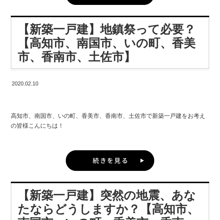
というネコの習性について理解することです。
ペットにものびのびと過ごさせてあげたい！」と考えている人もいれば、
★どんなデザインにしたいとか、何をどうしたいのか、とい
温度差のないストレスフリーで健康的なお家♪ 高知市、南国市、いの町、
「マイホームを建てたら、ペットを迎えたい」と夢見ている人もいるは
ネコの特徴的な習性の一つに爪とぎがありますので、 壁紙などが傷だらけ
う事が明確でない方へは
【新築一戸建】地鎮祭って必要？
香美市、香南市、土佐市で新築一戸建をお考えの皆さん、興味ありません
ず。
になることを想定しておく必要があります。
か？？
【高知市、南国市、いの町、香美
そこで、高知市、南国市、いの町、香美市、香南市、土佐市で新築一戸建
また、ネコは体臭よりもトイレの臭いが強烈ですから、 ネコのトイレも人
市、香南市、土佐市】
お気軽にお問い合わせ下さい 無料でご相談を受け付けております。 【新築
をお考えの皆様に、 今回は、犬を飼っているご家族にオススメな間取りの
間のトイレと一緒の場所に置いたり、 丸洗いのできる洗面所や換気扇のあ
お客様が抱く理想のイメージを打ち合わせでカタチにし且つ
一戸建、住宅、高知市、南国市、いの町、香美市、香南市、土佐市】
工夫をご紹介します♪
る場所を選ぶとよいでしょう。
何年経っても使えるお子様の成長に、自分達の将来のことま
で考え
2020.02.10
ここからは実際に間取りをご紹介していきます♪
ネコが走ったり登ったりして、運動しやすい間取りについても考えると、
多種多様に活用していただけるトータルライフスタイルをご
更にネコと一緒に暮らしやすくなるでしょう。
提案していきます。
①安全確保に必要な間取り フローリングは滑りやすく、犬の足腰に負担が
高知市、南国市、いの町、香美市、香南市、土佐市で新築一戸建をお考え
かかります。 ペットの生活スペースには、コルク材を使用したり、コーテ
猫の放し飼いが難しくなった現在、 室内でも猫にストレスを与えずに過ご
ただし建築家を選ぶ時に
の皆様こんにちは！
ィングをしたりするのがオススメです。
してもらうための環境づくりには工夫が必要です。
注意して頂きたいことがあります。
株式会社 建匠 高知インター店 店長の谷村です。
・階段 犬は降りるのが苦手。階段が急だと、転んで怪我をしやすくなって
高知市、南国市、いの町、香美市、香南市、土佐市で新築一戸建をお考え
しまいます。 そこで、階段を緩やかに設置するなど、途中に踊り場がある
の皆様、 ネコと一緒に暮らせる住まいづくりって素敵ですよね。 ネコの習
家を建てる前に、家の安全と繁栄を祈願するために行われる儀式『地鎮
階段形状がさらに安全でしょう。 こうすることで、やわらかい肉球にも負
性についてしっかりと理解して、 ネコにとっても猫好きの人にとっても快
一般的な建築家はデザイン重視になりがちで住みやすさや断
祭』
担がかからず、 飛び降りたときの足腰への衝撃も最小限におさえることが
適な住まい環境を実現しましょう。 【新築一戸建、住宅、高知市、南国
熱レベルが落ちてしまう‥
できるでしょう。
市、いの町、香美市、香南市、土佐市】
なんてことも
【新築一戸建】突然の地震、あな
建匠では、何かしらの理由がなければ必ず地鎮祭を行いますが、 最近では
地鎮祭を行わないケースも増えているそうです。
②快適な空間に必要な間取り 日課の散歩やドッグランで遊ばせた後は足を
たならどうしますか？【高知市、
洗う必要がありますよね。 でも、そのままで室内に上げるのは気が引け