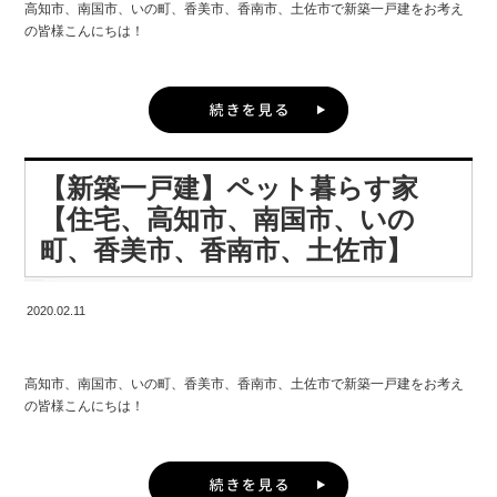
高知市、南国市、いの町、香美市、香南市、土佐市で新築一戸建をお考え
ど大切な情報がまとめられています。
の皆様も
>朝布団から出るのがつらい。。
の皆様こんにちは！
きっとご覧になったことがあると思います。
自分の家づくりでも建築家が相談に乗ってくれたら・・・・
お風呂から出たら脱衣所が寒い。。
株式会社 建匠 高知インター店 濱田です。
建匠でも資料請求をされた方には、 厳選カタログセットをお送りしていま
と思ったりしたこともきっとあるはず。
す。
エアコンは各部屋にほしい！ect...
猫好きの方にとって、ネコと一緒に快適に暮らせる住まいづくりって憧れ
ですよね。
高知市、南国市、いの町、香美市、香南市、土佐市で新築一戸建をお考え
暖かい高知県と言えど、冬の寒さは辛い人が多いのではないでしょうか。
の皆様、是非お問合せ下さい！ 【新築一戸建、住宅、高知市、南国市、い
建匠では建築家と一緒に家づくりをするプランがあります。
【新築一戸建】ペット暮らす家
「猫を飼うために一戸建ての家が欲しい！」そう考えられている方もいら
の町、香美市、香南市、土佐市】
そんな方々に朗報です！
っしゃるのではないでしょうか？
【住宅、高知市、南国市、いの
★デザイン性へのこだわりと性能の両方を高くしたい方へは
町、香美市、香南市、土佐市】
実は設計や住宅性能を見直すことで、 光熱費を最小限に抑えているのに、
では、ネコが快適に暮らせる家を実現するためには、 どのようなポイント
家中あったか真冬でも半袖で過ごせるお家が出来上がるんです。
に注意する必要があるのでしょうか。
デザイン性はもちろん！未来基準の耐震性・耐久性・省エネ
2020.02.11
建匠ではいち早くそれを取り入れ、
今回は、愛猫家もネコも暮らしやすい快適な家にするための間取りについ
にも力を入れています。
て、 高知市、南国市、いの町、香美市、香南市、土佐市で新築一戸建をお
オシャレで唯一無二のお家で満足頂いても
ローコストでも年中快適な環境を保つお家作りを実現しています。 新築の
考えの皆様に、 分かりやすくご紹介したいと思います。
機能スペックが高くなければ、その家に長く住むことが出来
みではなく、 今あるお家をリフォームして、快適なお家にすることも可能
高知市、南国市、いの町、香美市、香南市、土佐市で新築一戸建をお考え
ません。
です。
の皆様こんにちは！
まずネコと一緒に快適に暮らせる家にするためのポイントは、
感性だけでなく機能にもこだわり(建匠の施工力)をいかし自信を持って提
実際にお客様から、 エアコンが1台しか稼働していないのに、家中ぽかぽ
株式会社 建匠 高知インター店 濱田です。
・爪とぎ ・臭い ・運動
供しています。
かヒーターが要らなくなった！ お家の中がどこでも暖かくなった！ 脱衣所
も全然寒くない光熱費がやすくなった！ というお声も頂いております！
今人気の「ペット」。 今すでに家族の一員で、「マイホームを建てたら、