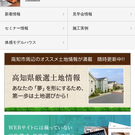
住宅、高知市、南国市、いの町、香美市、香南市、土佐市】
のか？ などを、 これから寒い冬になるからこそ、 １日キャンプをかねて
ご家族で１日防災グッズでの キャンプもいいのではないでしょうか？
新着情報
見学会情報
最近では 「逃げトレ」というアプリもあり、 防災を意識したアプリも た
セミナー情報
施工実例
くさん増えてきましたので、 高知市、南国市、いの町、香美市、香南市、
土佐市で新築一戸建をお考えの皆様も ぜひ一度ご家族の防災についても考
えてみてください。 【高知市、南国市、いの町、香美市、香南市、土佐
体感モデルハウス
市、新築一戸建】