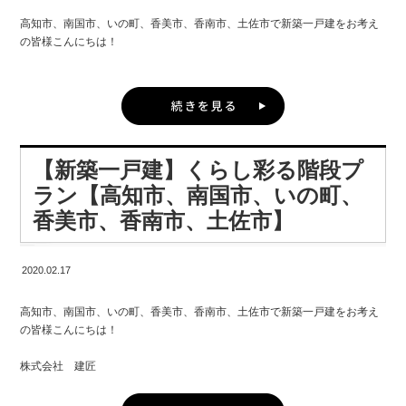
中身！
高知市、南国市、いの町、香美市、香南市、土佐市で新築一戸建をお考え
「間取りは何ＬＤＫがいいですか？」「リビングは何畳くらい欲しいです
の皆様こんにちは！
か？」
株式会社 建匠 高知インター店 濱田です。
まずそんなことから聞かれると思っていませんか？
自分も親になって感じますが、子育ては本当に思い通りになりません。
確かに、そういう会社がほとんどなのかも知れませんが、私たちの場合は
違います。
「母親としてしっかりしなきゃ！」と頑張っているからこそイライラして
【新築一戸建】くらし彩る階段プ
しまうママ。 そんなママのストレスがパパのストレス源になってしまう悲
「どんな暮らしをしたいんだろう？」ということを重視して、 お客さまの
劇は避けたいところ。。
ラン【高知市、南国市、いの町、
ライフスタイルを知ることから始めていきます。
香美市、香南市、土佐市】
高知市、南国市、いの町、香美市、香南市、土佐市で新築一戸建をお考え
趣味や休日の過ごし方、起床・帰宅時間や食事の時間、 お子さまの習い事
の皆様、 家づくりを工夫して、家族みんなが快適に過ごせる素敵な家庭を
2020.02.17
から家事のことまで。
目指しましょう。
様々な角度から質問させていただいています。
高知市、南国市、いの町、香美市、香南市、土佐市で新築一戸建をお考え
まずは、間取りの工夫で、育児ストレスは軽減できます。
の皆様こんにちは！
ご家族の間で要望を調整してしまうのではなく、 異なる意見・要望であっ
とにかく子育ては忙しい。 実用的な間取りの設計で家事の余分な時間を減
てもそのまま全部ぶつけていただく。
株式会社 建匠
らし、 幸せを感じる時間を増やしましょう。
高知インター店 濱田です。
それを叶えることこそが、私たちの腕の見せどころ。