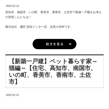
また変形地や狭小地でお困りの方は
インターネットやチラシなどでは収集できない細かな情報も、 しっかりと
建築家と家をつくることは、理想の家づくりです。
2020.02.13
チェックすることができますよ！
育児ストレスと戦うパパとママには、家事の効率を上げる実用的な家がお
狭小地が多い高知県では、
高知市、南国市、いの町、香美市、香南市、土佐市で新築一戸建をお考え
すすめです。 高知市、南国市、いの町、香美市、香南市、土佐市で新築一
ついつい広い土地を選んでしまう傾向が‥
の皆様こんにちは！
新築住宅を建てるときの情報収集として欠かせないのが資料請求。 資料請
戸建をお考えの皆様 、家事負担を少しでも軽くする間取りの設計を検討さ
当然土地にかかる金額も上がり、
求は家にいながら実際の足でまわらずとも、 たくさんのハウスメーカーの
れてみてはいかがでしょうか。 【新築一戸建、住宅、高知市、南国市、い
自分達が望んでいた家が建たないことも
株式会社 建匠 高知インター店 店長の谷村です。
情報を集めることができるのが最大のメリットです。
の町、香美市、香南市、土佐市】
建築家は工務店やハウスメーカーと違いプランのスキルや経験が違うた
め、
寒い日が続きますね。
住宅展示場でもらう他にも、不動産会社のホームページから請求したり、
その土地の形を生かしたプランを提案してもらえます。
Web上の一括請求サービスを利用して請求することもできます。
高知市、南国市、いの町、香美市、香南市、土佐市で新築一戸建をお考え
の皆様も、 まだコタツやエアコンを使いながら過ごされていると思いま
資料請求をするとモデルハウスの情報や実際の新築物件例、 間取りや設備
また、この先の人生を考え、間取り、キッチン、収納、ガレ
す。
の実例、購入者の体験談などの資料が届きます。
ージと自分達のライフスタイルに合った空間づくりを自由に
【新築一戸建】ペット暮らす家～
想像し、カタチにしていく。
暖房って冷房よりも電気代が跳ね上がってしまいますよね。
猫編～【住宅、高知市、南国市、
その後の営業電話や訪問が煩わしいと言う方もいますが、あらかじめ「電
話・訪問NG」と伝えてOKですよ。
いの町、香美市、香南市、土佐
かといって我慢するのは身体には結構毒です。
市】
素敵な写真いっぱいの資料はまるで住宅カタログ。 理想の住まいや暮らし
「建築家」との家づくりには、大手ハウスメーカーのような、
というのも、お家の中の温度差というのは 身体に大きくストレスを感じさ
をイメージでき、注文住宅購入に一歩近づくでしょう。
出来合いの空間の組み合わせによる家づくりでは得られない
せるんですよ。
フィット感・空気感があります。
2020.02.12
カタログは家づくりを進める上で大事なことが記載されています。
高知市、南国市、いの町、香美市、香南市、土佐市で新築一戸建をお考え
テレビや雑誌などを通じて、建築家が紹介されている番組や記事を
の皆様も経験したことありませんか？
実際、カタログ無しで家づくりを成功に導くことは非常に難しいと思うほ
高知市、南国市、いの町、香美市、香南市、土佐市で新築一戸建をお考え