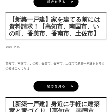
・パパ、ママが「自分の時間」を持てる空間 子どもにつきっきりで自分の
永く、幸せな暮らしを送るためにも、 「諦める」「ガマンする」というこ
2階建以上の1戸建に必ずある“階段”は、デザインや使い勝手にこだわると
時間が持てないことが育児のストレスになりがちです。 パパが趣味に没頭
とはして欲しくないのです。
その家の個性を表す存在に♪
できる部屋や、ママが家事から解放されるプライベートな空間を作りまし
【新築一戸建】家を建てる前には
ょう。
一体どんなふうに個性が出せるのかな…と気になる方は早速チェック！
資料請求！【高知市、南国市、い
家族みんなが幸せを感じる住まいをご提供したい。
・家事を同時並行できる設計 炊事、掃除、洗濯、ゴミ出しなどの家事動線
の町、香美市、香南市、土佐市】
近年人気のリビング階段は、リビングの景色をデザインする大きな要素。
をすっきりさせることで、 同時並行が簡単になり、家事時間を短縮できま
例えばアイアン手すり・スケルトンにすることで、LDK空間をより広く・
す。
そのために建匠は、お客さまの暮らし方や好みを知り、 そのご家族にとっ
モダンに見せる住まいはたくさんあります。
2020.02.15
ての「本当に必要な住まい」を考え、 プランすることに全力を注いでいま
・家族のコミュニケーションが取れる広いリビング お仕事で忙しいパパで
す♪
も育児参加ができるように、 家族みんなで遊べるスペースや、共有の本棚
また、階段の踊り場は部屋と部屋を結ぶ通路以外にも、使い道はいろいろ
を作るのもおすすめです。 子どもがいると散らかって狭くなりがちなの
高知市、南国市、いの町、香美市、香南市、土佐市で新築一戸建をお考え
高知市、南国市、いの町、香美市、香南市、土佐市で新築一戸建をお考え
です♪
で、 リビングは広めがちょうどいいかもしれません。
の皆様！ 理想の暮らしをごお聞かせください！
の皆様こんにちは！
自然光が入る階段スペースなら、グリーンを育てるスペースに。
・片付けやすい収納スペースinリビング リビングをすぐに片付けられるよ
高知インター店でお待ちしております♪ 【新築一戸建、住宅、高知市、南
株式会社 建匠 高知インター店 濱田です。
う、リビングに収納があると便利です。 見せたくない物も隠せるので、お
国市、いの町、香美市、香南市、土佐市】
踊り場を広めに確保して、家族の本棚や、ちょっとしたワークスペースに
客さんが来たときにも安心です。
新築を建てるときの最初の一歩は情報収集！ 注文住宅で家づくりを進める
活用するのもいいですね。
際に、カタログなどの資料を住宅会社から請求することは当たり前となっ
・子どもに目が届く対面式のオープンキッチン 小さい子どもの安全のた
ています。
「間取りを考えていたら、憧れの書斎がつくれなさそう」という場合も、
め、料理をしながらでもリビング全体に目が届くよう設計すると便利で
【新築一戸建】身近に手軽に建築
もしかしたら階段の踊り場に座り心地の良いソファを置いて、読書スペー
す。
今回は高知市、南国市、いの町、香美市、香南市、土佐市で新築一戸建を
ス兼プチ書斎にならできるかも！
家と家づくり【高知市、南国市、