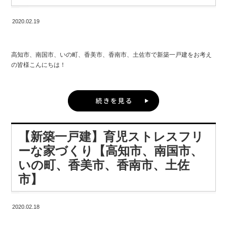
2020.02.19
高知市、南国市、いの町、香美市、香南市、土佐市で新築一戸建をお考え
の皆様こんにちは！
株式会社 建匠 高知インター店 店長の谷村です。
高知市、南国市、いの町、香美市、香南市、土佐市で新築一戸建をお考え
の皆様にとって、 どのようにしてプランが出来上がっていくのだろうか？
【新築一戸建】育児ストレスフリ
というのは気になるところですよね。
ーな家づくり【高知市、南国市、
そこで、建匠の家づくりの進め方について、 その最初のステップをちょっ
いの町、香美市、香南市、土佐
とご紹介してみたいと思います。
市】
私たちが住まいづくりで、もっとも大切にしているのが 「お客さまの要望
を徹底的に伺い、それを反映する」こと。
2020.02.18
当たり前のように聞こえるかもしれませんが、大切なのはその「要望」の