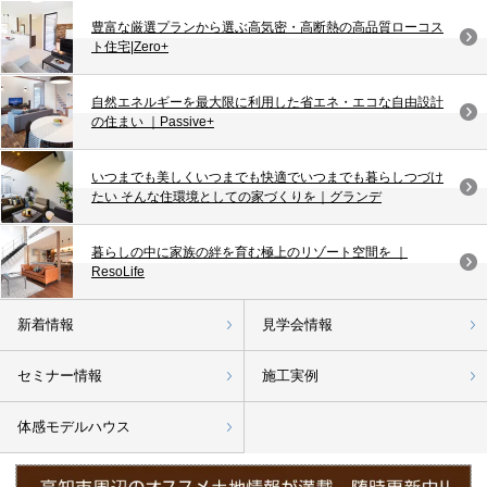
豊富な厳選プランから選ぶ高気密・高断熱の高品質ローコス
ト住宅|Zero+
自然エネルギーを最大限に利用した省エネ・エコな自由設計
の住まい ｜Passive+
いつまでも美しくいつまでも快適でいつまでも暮らしつづけ
たい そんな住環境としての家づくりを｜グランデ
暮らしの中に家族の絆を育む極上のリゾート空間を ｜
ResoLife
新着情報
見学会情報
セミナー情報
施工実例
体感モデルハウス