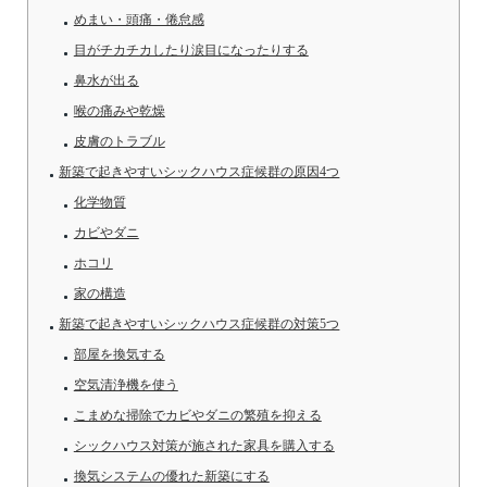
めまい・頭痛・倦怠感
目がチカチカしたり涙目になったりする
鼻水が出る
喉の痛みや乾燥
皮膚のトラブル
新築で起きやすいシックハウス症候群の原因4つ
化学物質
カビやダニ
ホコリ
家の構造
新築で起きやすいシックハウス症候群の対策5つ
部屋を換気する
空気清浄機を使う
こまめな掃除でカビやダニの繁殖を抑える
シックハウス対策が施された家具を購入する
換気システムの優れた新築にする